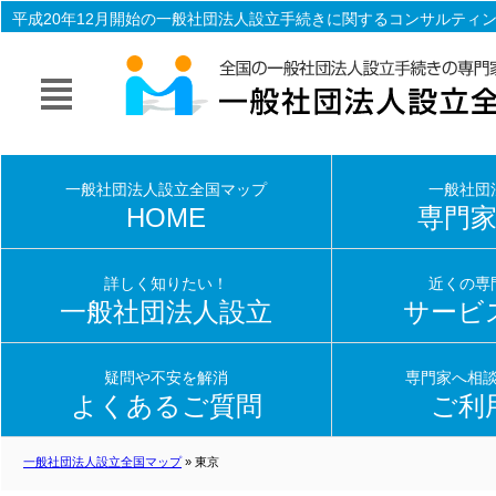
平成20年12月開始の一般社団法人設立手続きに関するコンサルティ
立手続き一式を専門家（行政書士・司法書士）がサポート致します
一般社団法人設立全国マップ
一般社団
HOME
専門
詳しく知りたい！
近くの専
一般社団法人設立
サービ
疑問や不安を解消
専門家へ相
よくあるご質問
ご利
一般社団法人設立全国マップ
» 東京