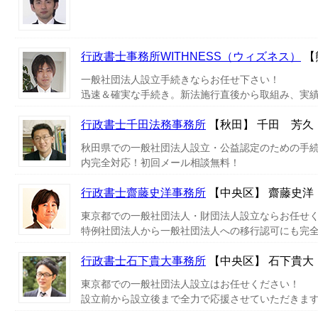
行政書士事務所WITHNESS（ウィズネス）
【
一般社団法人設立手続きならお任せ下さい！
迅速＆確実な手続き。新法施行直後から取組み、実
行政書士千田法務事務所
【秋田】 千田 芳久
秋田県での一般社団法人設立・公益認定のための手
内完全対応！初回メール相談無料！
行政書士齋藤史洋事務所
【中央区】 齋藤史洋
東京都での一般社団法人・財団法人設立ならお任せ
特例社団法人から一般社団法人への移行認可にも完
行政書士石下貴大事務所
【中央区】 石下貴大
東京都での一般社団法人設立はお任せください！
設立前から設立後まで全力で応援させていただきま